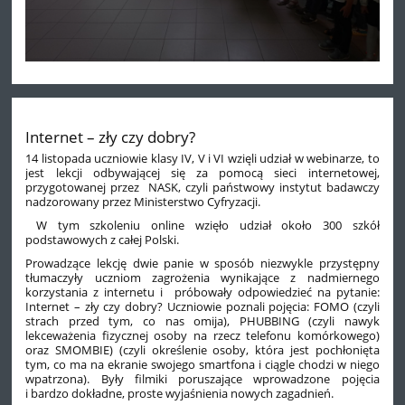
Internet – zły czy dobry?
14 listopada uczniowie klasy IV, V i VI wzięli udział w webinarze, to
jest lekcji odbywającej się za pomocą sieci internetowej,
przygotowanej przez
NASK, czyli państwowy instytut badawczy
nadzorowany przez Ministerstwo Cyfryzacji.
W tym szkoleniu online wzięło udział około 300 szkół
podstawowych z całej Polski.
Prowadzące lekcję dwie panie w sposób niezwykle przystępny
tłumaczyły uczniom zagrożenia wynikające z nadmiernego
korzystania z internetu i
próbowały odpowiedzieć na pytanie:
Internet – zły czy dobry? Uczniowie poznali pojęcia: FOMO (czyli
strach przed tym, co nas omija), PHUBBING (czyli nawyk
lekceważenia fizycznej osoby na rzecz telefonu komórkowego)
oraz SMOMBIE) (czyli określenie osoby, która jest pochłonięta
tym, co ma na ekranie swojego smartfona i ciągle chodzi w niego
wpatrzona). Były filmiki poruszające wprowadzone pojęcia
i bardzo dokładne, proste wyjaśnienia nowych zagadnień.