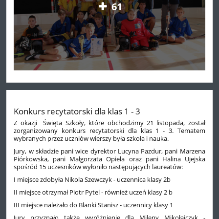
61
Konkurs recytatorski dla klas 1 - 3
Z okazji Święta Szkoły, które obchodzimy 21 listopada, został
zorganizowany konkurs recytatorski dla klas 1 - 3. Tematem
wybranych przez uczniów wierszy była szkoła i nauka.
Jury, w składzie pani wice dyrektor Lucyna Pazdur, pani Marzena
Piórkowska, pani Małgorzata Opiela oraz pani Halina Ujejska
spośród 15 uczesników wyłoniło następujących laureatów:
I miejsce zdobyła Nikola Szewczyk - uczennica klasy 2b
II miejsce otrzymał Piotr Pytel - również uczeń klasy 2 b
III miejsce należało do Blanki Stanisz - uczennicy klasy 1
Jury przyznało także wyróżnienie dla Mileny Mikołajczyk -