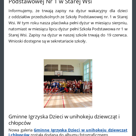
Podstawowej Nr 1 w Starej Wsi
Informujemy, że trwają zapisy na dyżur wakacyjny dla dzieci
z oddziałów przedszkolnych ze Szkoły Podstawowej nr. 1 w Starej
Wsi. W tym roku nasza placówka pełni dyżur w miesiącu sierpniu,
natomiast w miesiącu lipcu dyżur pełni Szkoła Podstawowa nr 1 w
Starej Wsi. Zapisy na dyżur w naszej szkole trwają do 19 czerwca.
Wnioski dostępne są w sekretariacie szkoły.
Gminne Igrzyska Dzieci w unihokeju dziewcząt i
chłopców
Nowa galeria
Gminne Igrzyska Dzieci w unihokeju dziewcząt
i chłopców
została dodana do albumu fotograficznego