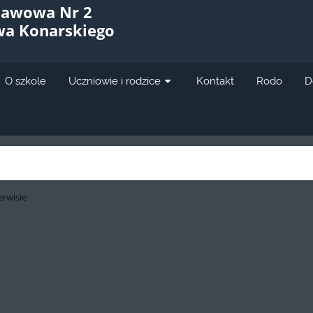
tawowa Nr 2
awa Konarskiego
O szkole
Uczniowie i rodzice
Kontakt
Rodo
D
erwisie