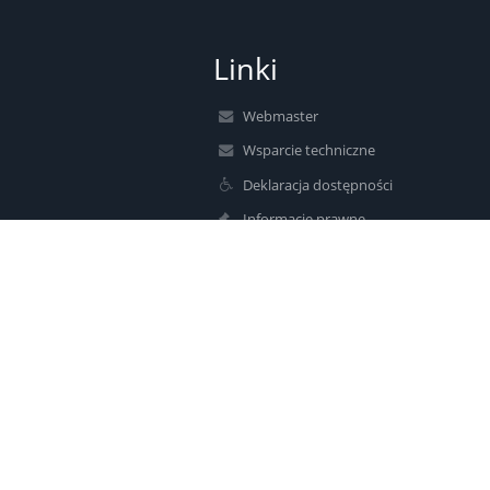
Linki
Webmaster
Wsparcie techniczne
Deklaracja dostępności
Informacje prawne
Polityka prywatności
Metryczka
Mapa strony
O nas
Kontakt
Aktualności