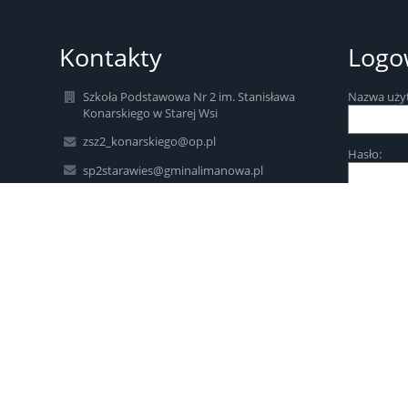
Kontakty
Logo
Szkoła Podstawowa Nr 2 im. Stanisława
Nazwa uży
Konarskiego w Starej Wsi
zsz2_konarskiego@op.pl
Hasło:
sp2starawies@gminalimanowa.pl
zsz2_konarskiego@op.pl
borutaw@op.pl
Zapomniałe
(+18) 33-29-787
Stara Wieś 459
34-600 Limanowa
Poland