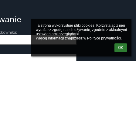
wanie
Ta strona wykorzystuje pliki cookies. Korzystając z niej 
wyrażasz zgodę na ich używanie, zgodnie z aktualnymi 
tkownika:
ustawieniami przeglądarki.

Więcej informacji znajdziesz w 
Polityce prywatności
.
OK
m loginu lub hasła