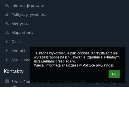
Informacje prawne
Polityka prywatności
Metryczka
Mapa strony
O nas
Kontakt
Ta strona wykorzystuje pliki cookies. Korzystając z niej 
wyrażasz zgodę na ich używanie, zgodnie z aktualnymi 
Aktualności
ustawieniami przeglądarki.

Więcej informacji znajdziesz w 
Polityce prywatności
.
Kontakty
OK
Szkoła Podstawowa Nr 2 im. Stanisława Konarskiego w Starej
Wsi
zsz2_konarskiego@op.pl
sp2starawies@gminalimanowa.pl
zsz2_konarskiego@op.pl
borutaw@op.pl