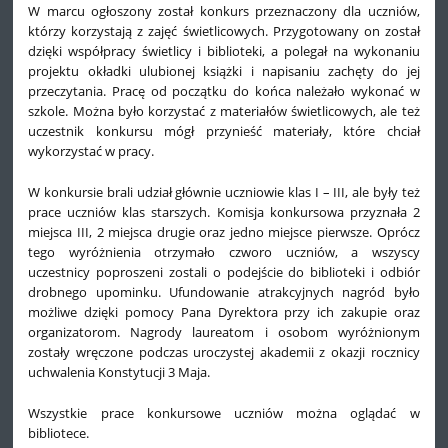
W marcu ogłoszony został konkurs przeznaczony dla uczniów,
którzy korzystają z zajęć świetlicowych. Przygotowany on został
dzięki współpracy świetlicy i biblioteki, a polegał na wykonaniu
projektu okładki ulubionej książki i napisaniu zachęty do jej
przeczytania. Pracę od początku do końca należało wykonać w
szkole. Można było korzystać z materiałów świetlicowych, ale też
uczestnik konkursu mógł przynieść materiały, które chciał
wykorzystać w pracy.
W konkursie brali udział głównie uczniowie klas I – III, ale były też
prace uczniów klas starszych. Komisja konkursowa przyznała 2
miejsca III, 2 miejsca drugie oraz jedno miejsce pierwsze. Oprócz
tego wyróżnienia otrzymało czworo uczniów, a wszyscy
uczestnicy poproszeni zostali o podejście do biblioteki i odbiór
drobnego upominku. Ufundowanie atrakcyjnych nagród było
możliwe dzięki pomocy Pana Dyrektora przy ich zakupie oraz
organizatorom. Nagrody laureatom i osobom wyróżnionym
zostały wręczone podczas uroczystej akademii z okazji rocznicy
uchwalenia Konstytucji 3 Maja.
Wszystkie prace konkursowe uczniów można oglądać w
bibliotece.