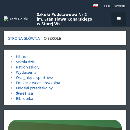
LOGOWANIE
Szkoła Podstawowa Nr 2
im. Stanisława Konarskiego
w Starej Wsi
STRONA GŁÓWNA
O SZKOLE
O
Historia
szkole
Szkoła dziś
Patron szkoły
Wydarzenia
Osiągnięcia sportowe
Edukacja wczesnoszkolna
Oddział przedszkolny
Świetlica
Biblioteka