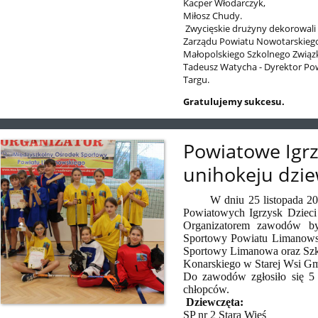
Kacper Włodarczyk,
Miłosz Chudy.
Zwycięskie drużyny dekorowali 
Zarządu Powiatu Nowotarskiego
Małopolskiego Szkolnego Związ
Tadeusz Watycha - Dyrektor P
Targu.
Gratulujemy sukcesu.
Powiatowe Igrz
unihokeju dzie
W dniu 25 listopada 2022
Powiatowych Igrzysk Dzieci
Organizatorem zawodów 
Sportowy Powiatu Limanows
Sportowy Limanowa oraz Szk
Konarskiego w Starej Wsi
Gm
Do zawodów zgłosiło się 5 
chłopców.
Dziewczęta:
SP nr 2 Stara Wieś