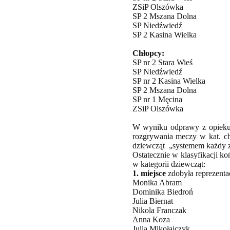
ZSiP Olszówka
SP 2 Mszana Dolna
SP Niedźwiedź
SP 2 Kasina Wielka
Chłopcy:
SP nr 2 Stara Wieś
SP Niedźwiedź
SP nr 2 Kasina Wielka
SP 2 Mszana Dolna
SP nr 1 Męcina
ZSiP Olszówka
W wyniku odprawy z opiekun
rozgrywania meczy w kat. c
dziewcząt „systemem każdy 
Ostatecznie w klasyfikacji k
w kategorii dziewcząt:
1. miejsce
zdobyła reprezentac
Monika Abram
Dominika Biedroń
Julia Biernat
Nikola Franczak
Anna Koza
Julia Mikołajczyk