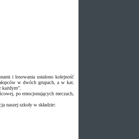
ami i losowania ustalono kolejność
hłopców w dwóch grupach, a w kat.
z każdym”.
ońcowej, po emocjonujących meczach,
ja naszej szkoły w składzie: