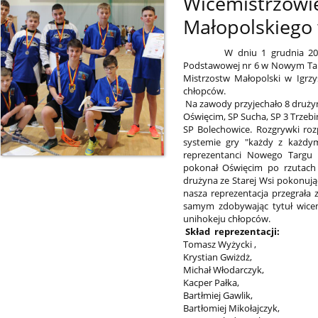
Wicemistrzow
Małopolskiego
W dniu 1 grudnia 2022r. n
Podstawowej nr 6 w Nowym Tar
Mistrzostw Małopolski w Igrz
chłopców.
Na zawody przyjechało 8 drużyn:
Oświęcim, SP Sucha, SP 3 Trzebi
SP Bolechowice. Rozgrywki roz
systemie gry "każdy z każdy
reprezentanci Nowego Targu 
pokonał Oświęcim po rzutach k
drużyna ze Starej Wsi pokonują
nasza reprezentacja przegrała
samym zdobywając tytuł wice
unihokeju chłopców.
Skład reprezentacji:
Tomasz Wyżycki ,
Krystian Gwiżdż,
Michał Włodarczyk,
Kacper Pałka,
Bartłmiej Gawlik,
Bartłomiej Mikołajczyk,