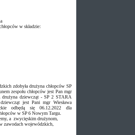
a
 chłopców w składzie:
kich zdobyła drużyna chłopców SP
 zespołu chłopców jest Pan mgr
z drużyna dziewcząt - SP 2 STARA
dziewcząt jest Pani mgr Wiesława
kie odbędą się 06.12.2022 dla
 chłopców w SP 6 Nowym Targu.
emy, a
zwycięskim drużynom,
t w zawodach wojewódzkich,