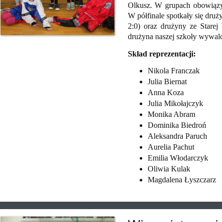
Olkusz. W grupach obowiąz
W półfinale spotkały się dru
2:0) oraz drużyny ze Starej 
drużyna naszej szkoły wywalc
Skład reprezentacji:
Nikola Franczak
Julia Biernat
Anna Koza
Julia Mikołajczyk
Monika Abram
Dominika Biedroń
Aleksandra Paruch
Aurelia Pachut
Emilia Włodarczyk
Oliwia Kulak
Magdalena Łyszczarz