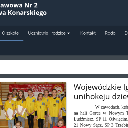
tawowa Nr 2
awa Konarskiego
O szkole
Uczniowie i rodzice
Kontakt
Rodo
D
Wojewódzkie Ig
unihokeju dzie
W zawodach, które odbył
na hali Gorce w Nowym Ta
Ludźmierz, SP 11 Oświęcim,
21 Nowy Sącz, SP 3 Trzebin