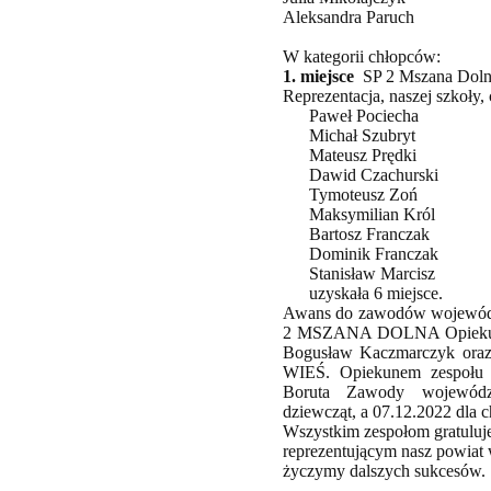
Aleksandra Paruch
W kategorii chłopców:
1. miejsce
SP 2 Mszana Doln
Reprezentacja, naszej szkoły,
Paweł Pociecha
Michał Szubryt
Mateusz Prędki
Dawid Czachurski
Tymoteusz Zoń
Maksymilian Król
Bartosz Franczak
Dominik Franczak
Stanisław Marcisz
uzyskała 6 miejsce.
Awans do zawodów wojewódz
2 MSZANA DOLNA Opiekunem
Bogusław Kaczmarczyk ora
WIEŚ. Opiekunem zespołu 
Boruta Zawody wojewódz
dziewcząt, a 07.12.2022 dla
Wszystkim zespołom gratuluj
reprezentującym nasz powia
życzymy dalszych sukcesów.