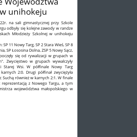
ie Województwa
 w unihokeju
a sali gimnastycznej przy Szkole
gu odbyły się kolejne zawody w randze
yskach Młodzieży Szkolnej w unihokeju
 SP 11 Nowy Targ, SP 2 Stara Wieś, SP 8
nia, SP Łososina Dolna, ZSP 5 Nowy Sącz,
poczęły się od rywalizacji w grupach w
m". Zwycięstwo w grupach wywalczyły
i Starej Wsi. W półfinale Nowy Targ
arnych 2:0. Drugi półfinał zwyciężyła
c Suchą również w karnych 2:1. W finale
 z reprezentacją z Nowego Targu, a tym
mistrza województwa małopolskiego w