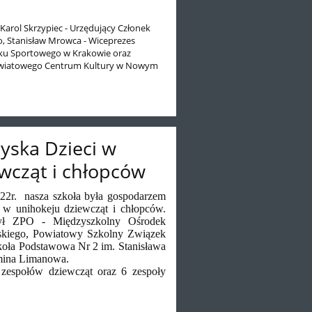
Karol Skrzypiec - Urzędujący Członek
, Stanisław Mrowca - Wiceprezes
ku Sportowego w Krakowie oraz
owiatowego Centrum Kultury w Nowym
yska Dzieci w
wcząt i chłopców
r. nasza szkoła była gospodarzem
 w unihokeju dziewcząt i chłopców.
był
ZPO - Międzyszkolny Ośrodek
kiego, Powiatowy Szkolny Związek
oła Podstawowa Nr 2 im. Stanisława
ina Limanowa.
zespołów dziewcząt oraz 6 zespoły