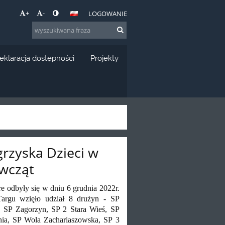
+
-
LOGOWANIE
eklaracja dostępności
Projekty
rzyska Dzieci w
wcząt
y się w dniu 6 grudnia 2022r.
rgu wzięło udział 8 drużyn - SP
 SP Zagorzyn, SP 2 Stara Wieś, SP
ia, SP Wola Zachariaszowska, SP 3