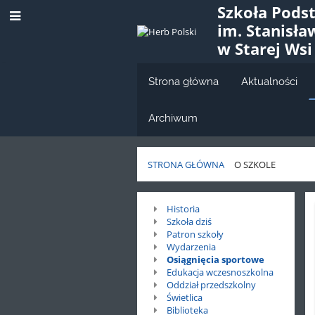
Szkoła Pods
im. Stanisł
w Starej Wsi
Strona główna
Aktualności
Archiwum
STRONA GŁÓWNA
O SZKOLE
O
Historia
Szkoła dziś
szkole
Patron szkoły
Wydarzenia
Osiągnięcia sportowe
Edukacja wczesnoszkolna
Oddział przedszkolny
Świetlica
Biblioteka