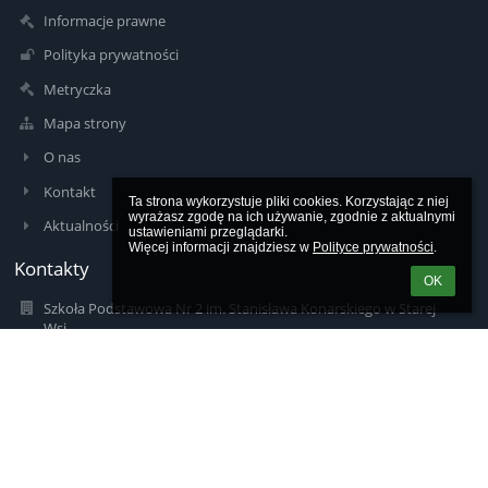
Informacje prawne
Polityka prywatności
Metryczka
Mapa strony
O nas
Kontakt
Ta strona wykorzystuje pliki cookies. Korzystając z niej 
wyrażasz zgodę na ich używanie, zgodnie z aktualnymi 
Aktualności
ustawieniami przeglądarki.

Więcej informacji znajdziesz w 
Polityce prywatności
.
Kontakty
OK
Szkoła Podstawowa Nr 2 im. Stanisława Konarskiego w Starej
Wsi
zsz2_konarskiego@op.pl
sp2starawies@gminalimanowa.pl
zsz2_konarskiego@op.pl
borutaw@op.pl