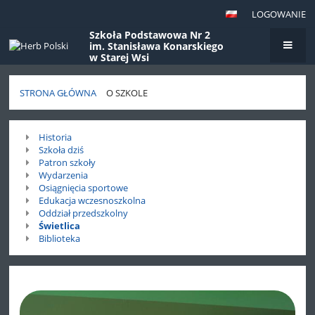
LOGOWANIE
Szkoła Podstawowa Nr 2
im. Stanisława Konarskiego
w Starej Wsi
STRONA GŁÓWNA
O SZKOLE
O
Historia
szkole
Szkoła dziś
Patron szkoły
Wydarzenia
Osiągnięcia sportowe
Edukacja wczesnoszkolna
Oddział przedszkolny
Świetlica
Biblioteka