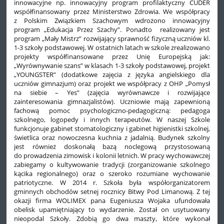
innowacyjne np. innowacyjny program profilaktyczny CUDER
współfinansowany przez Ministerstwo Zdrowia. We współpracy
z Polskim Związkiem Szachowym wdrożono innowacyjny
program „Edukacja Przez Szachy”. Ponadto realizowany jest
program „Mały Mistrz” rozwijający sprawność fizyczną uczniów kl.
1-3 szkoły podstawowej. W ostatnich latach w szkole zrealizowano
projekty współfinansowane przez Unię Europejską jak:
„Wyrównywanie szans” w klasach 1-3 szkoły podstawowej, projekt
„YOUNGSTER” (dodatkowe zajęcia z języka angielskiego dla
uczniów gimnazjum) oraz projekt we współpracy z OHP „Pomysł
na siebie – Yes” (zajęcia wyrównawcze i rozwijające
zainteresowania gimnazjalistów). Uczniowie mają zapewnioną
fachową pomoc psychologiczno-pedagogiczną: pedagoga
szkolnego, logopedy i innych terapeutów. W naszej Szkole
funkcjonuje gabinet stomatologiczny i gabinet higienistki szkolnej,
świetlica oraz nowoczesna kuchnia z jadalnią. Budynek szkolny
jest również doskonałą bazą noclegową przystosowaną
do prowadzenia zimowisk i kolonii letnich. W pracy wychowawczej
zabiegamy o kultywowanie tradycji (zorganizowanie szkolnego
kącika regionalnego) oraz o szeroko rozumiane wychowanie
patriotyczne. W 2014 r. Szkoła była współorganizatorem
gminnych obchodów setnej rocznicy Bitwy Pod Limanową. Z tej
okazji firma WOLIMEX pana Eugeniusza Wojaka ufundowała
obelisk upamiętniający to wydarzenie. Został on usytuowany
nieopodal Szkoły. Zdobią go dwa maszty, które wykonał