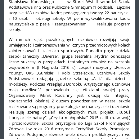
Stanisława Konarskiego w Starej Wsi II wchodzi Szkoła
Podstawowa nr 2 oraz Publiczne Gimnazjum (1 oddział). Łącznie
uczy się 183 uczniów. Kadrę pedagogiczną tworzy 22 nauczycieli
i 10 osób obsługi szkoły. W pełni wykwalifikowana kadra
nauczycielska z pasją i zaangażowaniem realizuje program
szkoły.
W ramach zajęć pozalekcyjnych uczniowie rozwijają swoje
umiejętności i zainteresowania w licznych przedmiotowych kołach
zainteresowań i zajęciach sportowych. Ponadto prężnie działa
zespół taneczny „Diverse”, grupa teatralna „Hydra” odnosząca
liczne sukcesy w przeglądach teatralnych również na szczeblu
wojewódzkim (I Nagroda 2016 r.), zespół muzyczny „Forever
Young”, UKS „Gumisie” i Koło Strzeleckie. Uczniowie Szkoły
Podstawowej redagują gazetkę szkolną „Alifk” dla dzieci i
młodzieży. Podczas Przeglądu Dorobku Artystycznego uczniowie
mają możliwość pochwalenia się efektami swojej pracy.
Organizowany Piknik Rodzinny jest okazją do integracji
społeczności lokalnej. Z dużym powodzeniem w naszej szkole
realizowane są programy proekologiczne (nauczyciele i uczniowie
realizują szereg działań ekologicznych m.in. projekt „Kubuś
i przyjaciele natury”, „Czysta małopolska” 2015 r. III m. w woj.)
i prozdrowotne. Szkoła przystąpiła do Ligii Szkół Promujących
Zdrowie i w roku 2016 otrzymała Certyfikat Szkoły Promującej
Zdrowie. Podejmuje również wiele działań profilaktycznych we