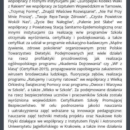
współpracy z różnymi instytucjami jak: -„Europejski Kodeks Walki
z Rakiem” we współpracy ze Szpitalem Wojewódzkim w Tarnowie,
-„Trzymaj Formę”, „Znajdź Właściwe Rozwiązanie”, „Nie Pal Przy
Mnie Proszę”, „Twoje Ręce-Twoje Zdrowie”, „Czyste Powietrze
Wokół Nas”, „Życie Bez Nałogów”, „Palenie Jest Słabe” we
współpracy z Powiatową Stacją Sanitarno-Epidemiologiczną oraz
innymi instytucjami (za realizację w/w programów Szkoła
otrzymała wyróżnienia, certyfikaty i podziękowania), a także
certyfikat za udział w programie edukacyjno-badawczym „Mądre
żywienie, zdrowe pokolenie” organizowanym przez Polskie
Towarzystwo Dietetyki. Podejmowanych jest wiele działań
na rzecz profilaktyki prozdrowotnej, jak realizacja
ogólnopolskiego programu „Akademia Dojrzewania” czy „WF z
klasą” (Certyfikat-2015), propagowanie zapobiegania zakażeniom
wirusem brodawczaka ludzkiego, fluoryzacja zębów, realizacja
programu „Ratujemy i uczymy ratować” we współpracy z Wielką
Orkiestrą Świątecznej Pomocy oraz programu „Owoce i Warzywa
w Szkole”, a także „Mleko w Szkole”. Za podejmowane działania
na rzecz bezpieczeństwa uczniów i pracowników Szkoła została
wyróżniona wojewódzkim Certyfikatem Szkoły Promującej
Bezpieczeństwo. W celu podnoszenia jakości nauczania
i uatrakcyjnienia zajęć wdrażane są innowacje pedagogiczne:
nauczanie zajęć techniki metodą projektu oraz Naukowe Koło
Fizyki działające we współpracy z Instytutem Fizyki i Astronomii
Uniwersytetu Jagiellońskiego w Krakowie, a także inne działania