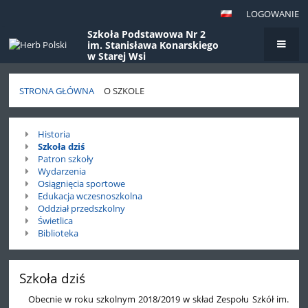
LOGOWANIE
Szkoła Podstawowa Nr 2
im. Stanisława Konarskiego
w Starej Wsi
STRONA GŁÓWNA
O SZKOLE
O
Historia
szkole
Szkoła dziś
Patron szkoły
Wydarzenia
Osiągnięcia sportowe
Edukacja wczesnoszkolna
Oddział przedszkolny
Świetlica
Biblioteka
Szkoła dziś
Obecnie w roku szkolnym 2018/2019 w skład Zespołu Szkół im.