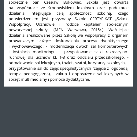
społecznie pan Czesław Bukowiec. Szkoła jest otwarta
na współpracę ze środowiskiem lokalnym oraz podejmuje
działania integrujące całą społeczność szkolną, czego
potwierdzeniem jest przyznany Szkole CERTYFIKAT „Szkoła
Współpracy. Uczniowie i rodzice kapitałem społecznym
nowoczesnej szkoły” (MEN Warszawa, 2015r.). Ważniejsze
działania zrealizowane przez Szkołę we współpracy z organem
prowadzącym służące doskonaleniu procesu dydaktycznego
i wychowawczego: - modernizacja dwóch sal komputerowych
i instalacja monitoringu, - przygotowanie salki rekreacyjno-
ruchowej dla uczniów kl. 1-3 oraz oddziału przedszkolnego, -
odmalowanie sal lekcyjnych, toalet, szatni, korytarzy szkolnych, -
przygotowanie sal do zajęć specjalistycznych (zajęcia z logopedą,
terapia pedagogiczna), - zakup i doposażenie sal lekcyjnych w
sprzęt multimedialny i pomoce dydaktyczne.