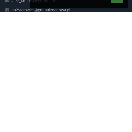
zsz2_konarskiego@op.pl
sp2starawies@gminalimanowa.pl
zsz2_konarskiego@op.pl
borutaw@op.pl
(+18) 33-29-787
Stara Wieś 459
34-600 Limanowa
Poland
Logowanie
Nazwa użytkownika:
Hasło:
Zapomniałem loginu lub hasła