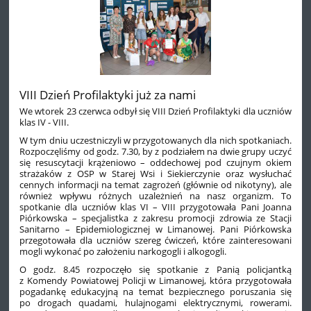
VIII Dzień Profilaktyki już za nami
We wtorek 23 czerwca odbył się VIII Dzień Profilaktyki dla uczniów
klas IV - VIII.
W tym dniu uczestniczyli w przygotowanych dla nich spotkaniach.
Rozpoczęliśmy od godz. 7.30, by z podziałem na dwie grupy uczyć
się resuscytacji krążeniowo – oddechowej pod czujnym okiem
strażaków z OSP w Starej Wsi i Siekierczynie oraz wysłuchać
cennych informacji na temat zagrożeń (głównie od nikotyny), ale
również wpływu różnych uzależnień na nasz organizm. To
spotkanie dla uczniów klas VI – VIII przygotowała Pani Joanna
Piórkowska – specjalistka z zakresu promocji zdrowia ze Stacji
Sanitarno – Epidemiologicznej w Limanowej. Pani Piórkowska
przegotowała dla uczniów szereg ćwiczeń, które zainteresowani
mogli wykonać po założeniu narkogogli i alkogogli.
O godz. 8.45 rozpoczęło się spotkanie z Panią policjantką
z Komendy Powiatowej Policji w Limanowej, która przygotowała
pogadankę edukacyjną na temat bezpiecznego poruszania się
po drogach quadami, hulajnogami elektrycznymi, rowerami.