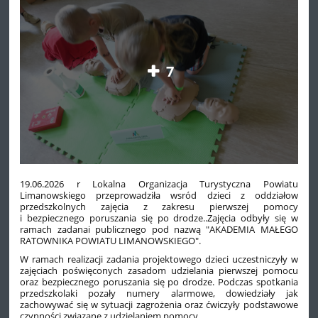
7
19.06.2026 r Lokalna Organizacja Turystyczna Powiatu
Limanowskiego przeprowadziła wsród dzieci z oddziałow
przedszkolnych zajęcia z zakresu pierwszej pomocy
i bezpiecznego poruszania się po drodze..Zajęcia odbyły się w
ramach zadanai publicznego pod nazwą "AKADEMIA MAŁEGO
RATOWNIKA POWIATU LIMANOWSKIEGO".
W ramach realizacji zadania projektowego dzieci uczestniczyły w
zajęciach poświęconych zasadom udzielania pierwszej pomocu
oraz bezpiecznego poruszania się po drodze. Podczas spotkania
przedszkolaki pozały numery alarmowe, dowiedziały jak
zachowywać się w sytuacji zagrożenia oraz ćwiczyły podstawowe
czynności związane z udzielaniem pomocy.