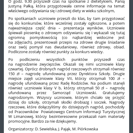
O godz. 9.30 przyszedł czas na spotkanie z dietetykiem, Panią
Justyną Pałką, która przygotowała cenne informacje na temat
właściwego odżywiania się i zdrowej diety w wieku szkolnym,
Po spotkaniach uczniowie przeszli do klas, by tam przygotować
się do konkursów, które wcześniej zostały ogłoszone, a potem
najważniejsza część dnia – prezentacja wyników. Uczniowie
śpiewali piosenkę o zdrowym odżywianiu się i wykazali się tutaj
ogromną pomysłowością (co najbardziej widoczne jest
na zdjęciach), prezentowali przepis na zdrowe drugie śniadanie
oraz swój pomysł nas dwudaniowy, również zdrowy, obiad.
Podliczone zostały również punkty za konkurs wiedzy.
Po podliczeniu wszystkich punktów przyszedł czas
na nagrodzenie zwycięzców. Okazali się nimi uczniowie klasy
czwartej. Oprócz drobnych nagród rzeczowych otrzymali również
150 zł – nagrodę ufundowaną przez Dyrektora Szkoły. Drugie
miejsce zajęli uczniowie klasy VII, którzy otrzymali 100 zł –
nagrodę ufundowaną przez Radę Rodziców. Na podium stanęli
również uczniowie klasy V b, którzy otrzymali 50 zł – nagrodę
ufundowaną przez Samorząd Uczniowski. Gratulujemy
nagrodzonym. Wszyscy uczniowie, którym chciało się przyjść
dzisiaj do szkoły, otrzymali słodki drobiazg i soczek. Nagrody
rzeczowe, które dołączyliśmy do dzisiejszych nagród, pochodziły
od Pracowników Powiatowego Centrum Informacji Turystycznej
W Limanowej, którzy bezinteresowne przekazali nam materiały
promocyjne. Bardzo za nie dziękujemy.
Organizatorzy: D. Sewielska, J. Pająk, M. Piórkowska