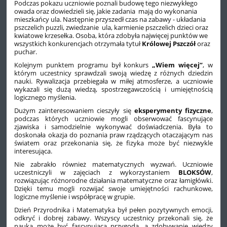
Podczas pokazu uczniowie poznali budowę tego niezwykłego
owada oraz dowiedzieli się, jakie zadania mają do wykonania
mieszkańcy ula. Następnie przyszedł czas na zabawy - układania
pszczelich puzzli, zwiedzanie ula, karmienie pszczelich dzieci oraz
kwiatowe krzesełka. Osoba, która zdobyła najwięcej punktów we
wszystkich konkurencjach otrzymała tytuł
Królowej Pszczół
oraz
puchar.
Kolejnym punktem programu był konkurs
„Wiem więcej”
, w
którym uczestnicy sprawdzali swoją wiedzę z różnych dziedzin
nauki. Rywalizacja przebiegała w miłej atmosferze, a uczniowie
wykazali się dużą wiedzą, spostrzegawczością i umiejętnością
logicznego myślenia.
Dużym zainteresowaniem cieszyły się
eksperymenty fizyczne
,
podczas których uczniowie mogli obserwować fascynujące
zjawiska i samodzielnie wykonywać doświadczenia. Była to
doskonała okazja do poznania praw rządzących otaczającym nas
światem oraz przekonania się, że fizyka może być niezwykle
interesująca.
Nie zabrakło również matematycznych wyzwań. Uczniowie
uczestniczyli w zajęciach z wykorzystaniem
BLOKSÓW
,
rozwiązując różnorodne działania matematyczne oraz łamigłówki.
Dzięki temu mogli rozwijać swoje umiejętności rachunkowe,
logiczne myślenie i współpracę w grupie.
Dzień Przyrodnika i Matematyka był pełen pozytywnych emocji,
odkryć i dobrej zabawy. Wszyscy uczestnicy przekonali się, że
nauka może być fascynującą przygodą, a zdobywanie wiedzy