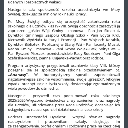
udanych i bezpiecznych wakacji.
Następnie cała społeczność szkolna uczestniczyła we Mszy
Świętej, dziękując za miniony rok nauki i pracy.
Po Mszy Świętej odbyła się uroczystość zakończenia roku
szkolnego dla uczniów klas IV–VIII. Swoją obecnością zaszczycili ją
zaproszeni goście: Wójt Gminy Limanowa - Pan Jan Skrzekut,
Dyrektor Gminnego Zespołu Obsługi Szkół - Pani Edyta Król,
Kierownik Wydziału Kultury i Promocji - Pan Wojciech Korabik,
Dyrektor Biblioteki Publicznej w Starej Wsi - Pan Jacenty Musiał,
Radna Gminy Limanowa - Pani Iwona Wojak-Ćwik, Sołtys wsi –
Pan Ryszard Piszczek, przedstawiciele Rady Rodziców - Pani Olga
Szafirska-Marcisz, Joanna Krajewska-Pachut oraz rodzice.
Program artystyczny przygotowali uczniowie klasy VIII, którzy
pożegnali się ze społecznością szkolną przedstawieniem pt.
„
Ananasy
”
. W humorystyczny sposób zaprezentowali
najzabawniejsze szkolne wspomnienia, swoje „grzeszki”, lekcyjne
wpadki oraz sytuacje z życia szkoły, dostarczając zgromadzonym
wielu powodów do uśmiechu.
Następnie przyszedł czas podsumowań roku szkolnego
2025/2026.Wręczono świadectwa z wyróżnieniem oraz nagrody
dla uczniów, ufundowane przez Radę Rodziców, doceniając ich
osiągnięcia w nauce, sporcie i działalności na rzecz szkoły.
Podczas uroczystości Dyrektor wręczył również nagrody
nauczycielom i pracownikom szkoły, dziękując im
za zaangażowanie, profesjonalizm i codzienną pracę na rzecz całej