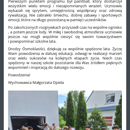
Pierwszym punktem programu był paintball, który dostarczył
wszystkim wielu emocji i niezapomnianych wrażeń. Uczniowie
wykazali się sprytem, umiejętnością współpracy oraz zdrową
rywalizacją. Nie zabrakło śmiechu, dobrej zabawy i sportowych
emocji, które na długo pozostaną w pamięci uczestników.
Po zakończonych rozgrywkach przyszedł czas na wspólne ognisko
, a potem jeszcze lody. W miłej i swobodnej atmosferze uczniowie
jeszcze raz mogli wspólnie cieszyć się swoim towarzystwem
i powspominać szkolne lata.
Drodzy Ósmoklasiści, dziękuję za wspólnie spędzone lata. Życzę
Wam powodzenia w dalszej edukacji, odwagi w realizacji marzeń
oraz wielu sukcesów na kolejnych etapach życia. Niech czas
spędzony w naszej szkole pozostanie dla Was źródłem pięknych
wspomnień i inspiracją do dalszego rozwoju.
Powodzenia!
Wychowawca Małgorzata Opiela