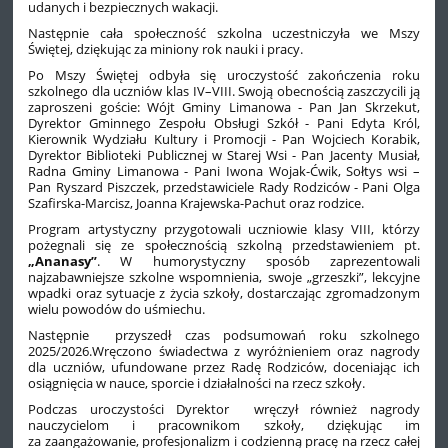
udanych i bezpiecznych wakacji.
Następnie cała społeczność szkolna uczestniczyła we Mszy
Świętej, dziękując za miniony rok nauki i pracy.
Po Mszy Świętej odbyła się uroczystość zakończenia roku
szkolnego dla uczniów klas IV–VIII. Swoją obecnością zaszczycili ją
zaproszeni goście: Wójt Gminy Limanowa - Pan Jan Skrzekut,
Dyrektor Gminnego Zespołu Obsługi Szkół - Pani Edyta Król,
Kierownik Wydziału Kultury i Promocji - Pan Wojciech Korabik,
Dyrektor Biblioteki Publicznej w Starej Wsi - Pan Jacenty Musiał,
Radna Gminy Limanowa - Pani Iwona Wojak-Ćwik, Sołtys wsi –
Pan Ryszard Piszczek, przedstawiciele Rady Rodziców - Pani Olga
Szafirska-Marcisz, Joanna Krajewska-Pachut oraz rodzice.
Program artystyczny przygotowali uczniowie klasy VIII, którzy
pożegnali się ze społecznością szkolną przedstawieniem pt.
„
Ananasy
”
. W humorystyczny sposób zaprezentowali
najzabawniejsze szkolne wspomnienia, swoje „grzeszki”, lekcyjne
wpadki oraz sytuacje z życia szkoły, dostarczając zgromadzonym
wielu powodów do uśmiechu.
Następnie przyszedł czas podsumowań roku szkolnego
2025/2026.Wręczono świadectwa z wyróżnieniem oraz nagrody
dla uczniów, ufundowane przez Radę Rodziców, doceniając ich
osiągnięcia w nauce, sporcie i działalności na rzecz szkoły.
Podczas uroczystości Dyrektor wręczył również nagrody
nauczycielom i pracownikom szkoły, dziękując im
za zaangażowanie, profesjonalizm i codzienną pracę na rzecz całej