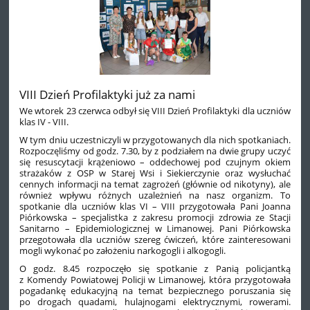
VIII Dzień Profilaktyki już za nami
We wtorek 23 czerwca odbył się VIII Dzień Profilaktyki dla uczniów
klas IV - VIII.
W tym dniu uczestniczyli w przygotowanych dla nich spotkaniach.
Rozpoczęliśmy od godz. 7.30, by z podziałem na dwie grupy uczyć
się resuscytacji krążeniowo – oddechowej pod czujnym okiem
strażaków z OSP w Starej Wsi i Siekierczynie oraz wysłuchać
cennych informacji na temat zagrożeń (głównie od nikotyny), ale
również wpływu różnych uzależnień na nasz organizm. To
spotkanie dla uczniów klas VI – VIII przygotowała Pani Joanna
Piórkowska – specjalistka z zakresu promocji zdrowia ze Stacji
Sanitarno – Epidemiologicznej w Limanowej. Pani Piórkowska
przegotowała dla uczniów szereg ćwiczeń, które zainteresowani
mogli wykonać po założeniu narkogogli i alkogogli.
O godz. 8.45 rozpoczęło się spotkanie z Panią policjantką
z Komendy Powiatowej Policji w Limanowej, która przygotowała
pogadankę edukacyjną na temat bezpiecznego poruszania się
po drogach quadami, hulajnogami elektrycznymi, rowerami.