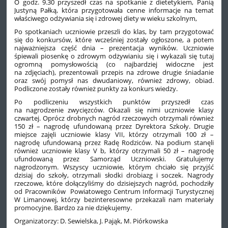
O godz. 9.30 przyszedł czas na spotkanie z dietetykiem, Panią
Justyną Pałką, która przygotowała cenne informacje na temat
właściwego odżywiania się i zdrowej diety w wieku szkolnym,
Po spotkaniach uczniowie przeszli do klas, by tam przygotować
się do konkursów, które wcześniej zostały ogłoszone, a potem
najważniejsza część dnia – prezentacja wyników. Uczniowie
śpiewali piosenkę o zdrowym odżywianiu się i wykazali się tutaj
ogromną pomysłowością (co najbardziej widoczne jest
na zdjęciach), prezentowali przepis na zdrowe drugie śniadanie
oraz swój pomysł nas dwudaniowy, również zdrowy, obiad.
Podliczone zostały również punkty za konkurs wiedzy.
Po podliczeniu wszystkich punktów przyszedł czas
na nagrodzenie zwycięzców. Okazali się nimi uczniowie klasy
czwartej. Oprócz drobnych nagród rzeczowych otrzymali również
150 zł – nagrodę ufundowaną przez Dyrektora Szkoły. Drugie
miejsce zajęli uczniowie klasy VII, którzy otrzymali 100 zł –
nagrodę ufundowaną przez Radę Rodziców. Na podium stanęli
również uczniowie klasy V b, którzy otrzymali 50 zł – nagrodę
ufundowaną przez Samorząd Uczniowski. Gratulujemy
nagrodzonym. Wszyscy uczniowie, którym chciało się przyjść
dzisiaj do szkoły, otrzymali słodki drobiazg i soczek. Nagrody
rzeczowe, które dołączyliśmy do dzisiejszych nagród, pochodziły
od Pracowników Powiatowego Centrum Informacji Turystycznej
W Limanowej, którzy bezinteresowne przekazali nam materiały
promocyjne. Bardzo za nie dziękujemy.
Organizatorzy: D. Sewielska, J. Pająk, M. Piórkowska