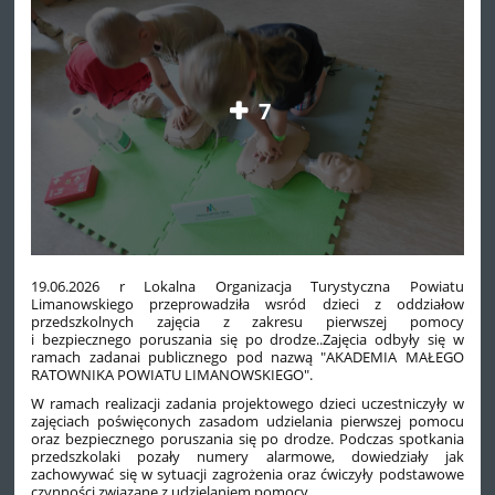
7
19.06.2026 r Lokalna Organizacja Turystyczna Powiatu
Limanowskiego przeprowadziła wsród dzieci z oddziałow
przedszkolnych zajęcia z zakresu pierwszej pomocy
i bezpiecznego poruszania się po drodze..Zajęcia odbyły się w
ramach zadanai publicznego pod nazwą "AKADEMIA MAŁEGO
RATOWNIKA POWIATU LIMANOWSKIEGO".
W ramach realizacji zadania projektowego dzieci uczestniczyły w
zajęciach poświęconych zasadom udzielania pierwszej pomocu
oraz bezpiecznego poruszania się po drodze. Podczas spotkania
przedszkolaki pozały numery alarmowe, dowiedziały jak
zachowywać się w sytuacji zagrożenia oraz ćwiczyły podstawowe
czynności związane z udzielaniem pomocy.