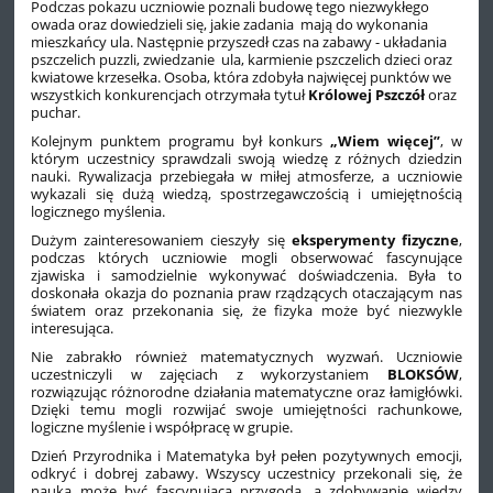
Podczas pokazu uczniowie poznali budowę tego niezwykłego
owada oraz dowiedzieli się, jakie zadania mają do wykonania
mieszkańcy ula. Następnie przyszedł czas na zabawy - układania
pszczelich puzzli, zwiedzanie ula, karmienie pszczelich dzieci oraz
kwiatowe krzesełka. Osoba, która zdobyła najwięcej punktów we
wszystkich konkurencjach otrzymała tytuł
Królowej Pszczół
oraz
puchar.
Kolejnym punktem programu był konkurs
„Wiem więcej”
, w
którym uczestnicy sprawdzali swoją wiedzę z różnych dziedzin
nauki. Rywalizacja przebiegała w miłej atmosferze, a uczniowie
wykazali się dużą wiedzą, spostrzegawczością i umiejętnością
logicznego myślenia.
Dużym zainteresowaniem cieszyły się
eksperymenty fizyczne
,
podczas których uczniowie mogli obserwować fascynujące
zjawiska i samodzielnie wykonywać doświadczenia. Była to
doskonała okazja do poznania praw rządzących otaczającym nas
światem oraz przekonania się, że fizyka może być niezwykle
interesująca.
Nie zabrakło również matematycznych wyzwań. Uczniowie
uczestniczyli w zajęciach z wykorzystaniem
BLOKSÓW
,
rozwiązując różnorodne działania matematyczne oraz łamigłówki.
Dzięki temu mogli rozwijać swoje umiejętności rachunkowe,
logiczne myślenie i współpracę w grupie.
Dzień Przyrodnika i Matematyka był pełen pozytywnych emocji,
odkryć i dobrej zabawy. Wszyscy uczestnicy przekonali się, że
nauka może być fascynującą przygodą, a zdobywanie wiedzy