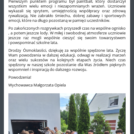
Pierwszym punktem programu był paintball, który dostarczył
wszystkim wielu emocji i niezapomnianych wrażeń. Uczniowie
wykazali się sprytem, umiejętnością współpracy oraz zdrową
rywalizacją. Nie zabrakło śmiechu, dobrej zabawy i sportowych
emocji, które na długo pozostaną w pamięci uczestników.
Po zakończonych rozgrywkach przyszedł czas na wspólne ognisko
, a potem jeszcze lody. W miłej i swobodnej atmosferze uczniowie
jeszcze raz mogli wspólnie cieszyć się swoim towarzystwem
i powspominać szkolne lata.
Drodzy Ósmoklasiści, dziękuję za wspólnie spędzone lata. Życzę
Wam powodzenia w dalszej edukacji, odwagi w realizacji marzeń
oraz wielu sukcesów na kolejnych etapach życia. Niech czas
spędzony w naszej szkole pozostanie dla Was źródłem pięknych
wspomnień i inspiracją do dalszego rozwoju.
Powodzenia!
Wychowawca Małgorzata Opiela